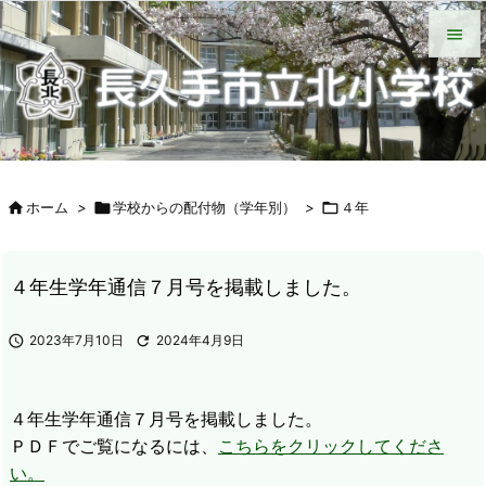
HOME
北小について
今日の北小
緊急時の対応
各種説明会
ＰＴＡ手帳（Web版）
ＰＴＡの窓
いじめ防止基本方針
学校からの配付物（学年別）
タブレット端末wifi接続手段


メニュ

サイド


ホーム
>

学校からの配付物（学年別）
>

４年
前へ

次へ
４年生学年通信７月号を掲載しました。

検索

2023年7月10日

2024年4月9日
４年生学年通信７月号を掲載しました。
ＰＤＦでご覧になるには、
こちらをクリックしてくださ
い。