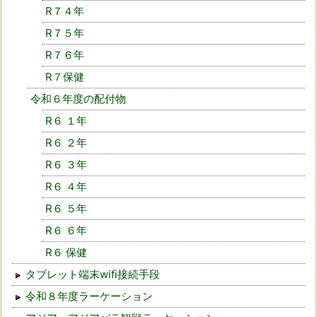
R７４年
R７５年
R７６年
R７保健
令和６年度の配付物
R６ １年
R６ ２年
R６ ３年
R６ ４年
R６ ５年
R６ ６年
R６ 保健
タブレット端末wifi接続手段
令和８年度ラーケーション