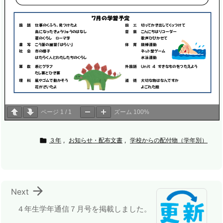
ページ
1
/
1
ズーム
100%

３年
,
お知らせ・配布文書
,
学校からの配付物（学年別）

Next
４年生学年通信７月号を掲載しました。