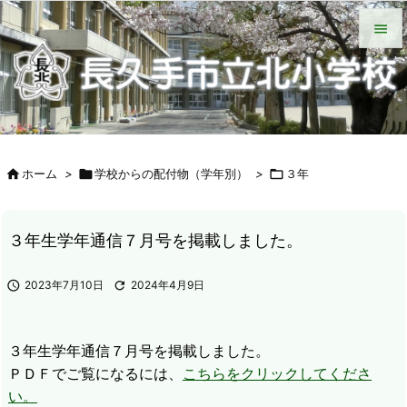
HOME
北小について
今日の北小
緊急時の対応
各種説明会
ＰＴＡ手帳（Web版）
ＰＴＡの窓
いじめ防止基本方針
学校からの配付物（学年別）
タブレット端末wifi接続手段


メニュ

サイド


ホーム
>

学校からの配付物（学年別）
>

３年
前へ

次へ
３年生学年通信７月号を掲載しました。

検索

2023年7月10日

2024年4月9日
３年生学年通信７月号を掲載しました。
ＰＤＦでご覧になるには、
こちらをクリックしてくださ
い。