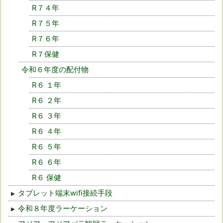
R７４年
R７５年
R７６年
R７保健
令和６年度の配付物
R６ １年
R６ ２年
R６ ３年
R６ ４年
R６ ５年
R６ ６年
R６ 保健
タブレット端末wifi接続手段
令和８年度ラーケーション