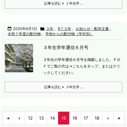
記事を読む
１年生学 ...

2025年6月1日

３年
,
R７３年
,
お知らせ・配布文書
,
令和７年度の配付物
,
学校からの配付物（学年別）
３年生学年通信６月号
３年生の学年通信６月号を掲載しました。
ＰＤ
Ｆでご覧の方は→こちらをタップ、またはクリ
ックしてください。
記事を読む
３年生学 ...
«
‹
12
13
14
15
16
17
18
›
»