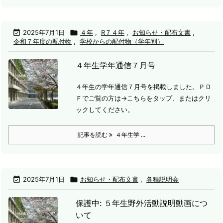

2025年7月1日

４年
,
R７４年
,
お知らせ・配布文書
,
令和７年度の配付物
,
学校からの配付物（学年別）
４年生学年通信７月号
４年生の学年通信７月号を掲載しました。
ＰＤ
Ｆでご覧の方は→こちらをタップ、またはクリ
ックしてください。
記事を読む
４年生学 ...

2025年7月1日

お知らせ・配布文書
,
各種説明会
保護中: ５年生野外活動説明動画につ
いて