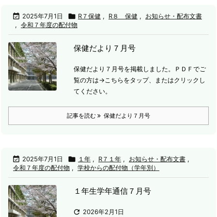

2025年7月1日

R７保健
,
R８ 保健
,
お知らせ・配布文書
,
令和７年度の配付物
保健だより７月号
保健だより７月号を掲載しました。
ＰＤＦでご
覧の方は→こちらをタップ、またはクリックし
てください。
記事を読む
保健だより７月号

2025年7月1日

１年
,
R７１年
,
お知らせ・配布文書
,
令和７年度の配付物
,
学校からの配付物（学年別）
１年生学年通信７月号

2026年2月1日