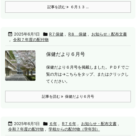
記事を読む
６月１３ ...

2025年6月1日

R７保健
,
R８ 保健
,
お知らせ・配布文書
,
令和７年度の配付物
保健だより６月号
保健だより６月号を掲載しました。
ＰＤＦでご
覧の方は→こちらをタップ、またはクリックし
てください。
記事を読む
保健だより６月号

2025年6月1日

６年
,
R７６年
,
お知らせ・配布文書
,
令和７年度の配付物
,
学校からの配付物（学年別）