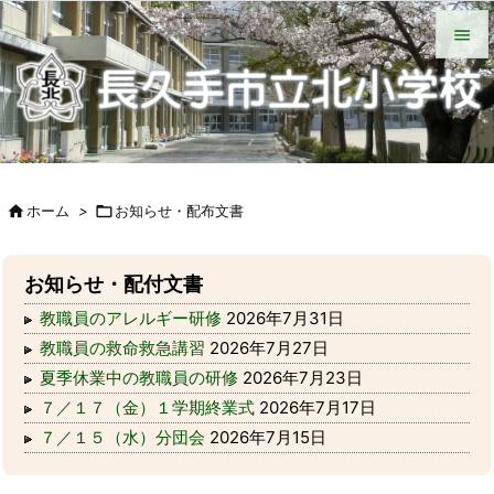
HOME
北小について
今日の北小
緊急時の対応
各種説明会
ＰＴＡ手帳（Web版）
ＰＴＡの窓
いじめ防止基本方針
学校からの配付物（学年別）
タブレット端末wifi接続手段


メニュ

サイド


ホーム
>

お知らせ・配布文書
前へ

次へ
お知らせ・配付文書

教職員のアレルギー研修
2026年7月31日
検索
教職員の救命救急講習
2026年7月27日
夏季休業中の教職員の研修
2026年7月23日
７／１７（金）１学期終業式
2026年7月17日
７／１５（水）分団会
2026年7月15日