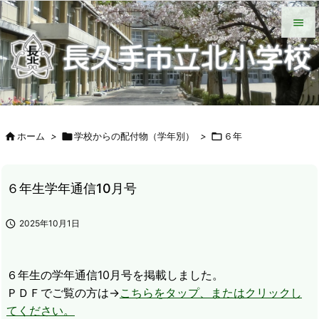
HOME
北小について
今日の北小
緊急時の対応
各種説明会
ＰＴＡ手帳（Web版）
ＰＴＡの窓
いじめ防止基本方針
学校からの配付物（学年別）
タブレット端末wifi接続手段


メニュ

サイド


ホーム
>

学校からの配付物（学年別）
>

６年
前へ

次へ
６年生学年通信10月号

検索

2025年10月1日
６年生の学年通信10月号を掲載しました。
ＰＤＦでご覧の方は→
こちらをタップ、またはクリックし
てください。