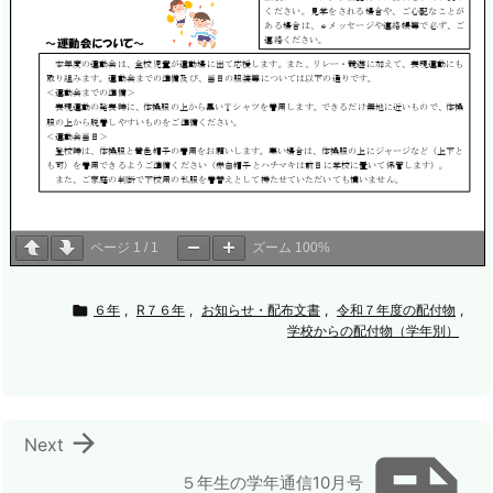
ページ
1
/
1
ズーム
100%

６年
,
R７６年
,
お知らせ・配布文書
,
令和７年度の配付物
,
学校からの配付物（学年別）

Next
５年生の学年通信10月号