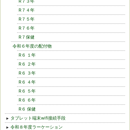
R７３年
R７４年
R７５年
R７６年
R７保健
令和６年度の配付物
R６ １年
R６ ２年
R６ ３年
R６ ４年
R６ ５年
R６ ６年
R６ 保健
タブレット端末wifi接続手段
令和８年度ラーケーション