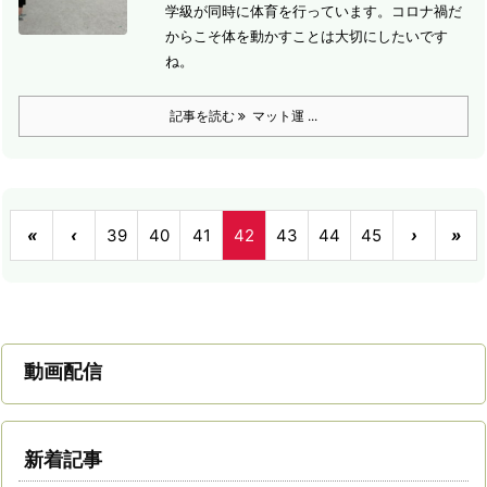
学級が同時に体育を行っています。
コロナ禍だ
からこそ体を動かすことは大切にしたいです
ね。
記事を読む
マット運 ...
«
‹
39
40
41
42
43
44
45
›
»
動画配信
新着記事