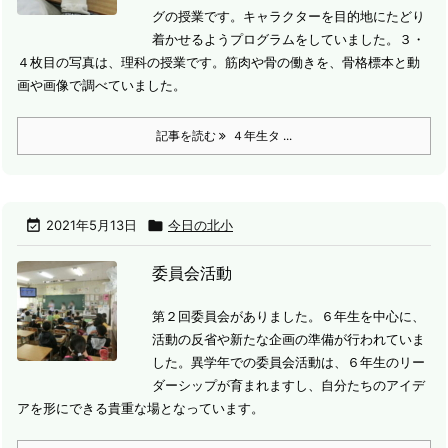
グの授業です。
キャラクターを目的地にたどり
着かせるようプログラムをしていました。
３・
４枚目の写真は、理科の授業です。
筋肉や骨の働きを、骨格標本と動
画や画像で調べていました。
記事を読む
４年生タ ...

2021年5月13日

今日の北小
委員会活動
第２回委員会がありました。
６年生を中心に、
活動の反省や新たな企画の準備が行われていま
した。
異学年での委員会活動は、６年生のリー
ダーシップが育まれますし、自分たちのアイデ
アを形にできる貴重な場となっています。