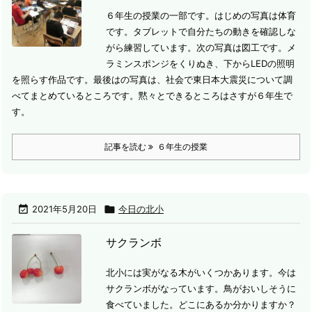
６年生の授業の一部です。
はじめの写真は体育
です。タブレットで自分たちの動きを確認しな
がら練習しています。
次の写真は図工です。メ
ラミンスポンジをくりぬき、下からLEDの照明
を照らす作品です。
最後はの写真は、社会で東日本大震災について調
べてまとめているところです。黙々とできるところはさすが６年生で
す。
記事を読む
６年生の授業

2021年5月20日

今日の北小
サクランボ
北小には実がなる木がいくつかあります。
今は
サクランボがなっています。
鳥がおいしそうに
食べていました。
どこにあるか分かりますか？