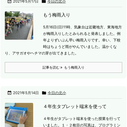

2021年5月17日

今日の北小
もう梅雨入り
5月16日(日)11時、気象台は近畿地方、東海地方
が梅雨入りしたとみられると発表しました。
例
年よりずいぶん早い梅雨入りです。
幸い、下校
時はちょうど雨がやんでいました。
温かくな
り、アサガオやヘチマの芽が出てきました。
記事を読む
もう梅雨入り

2021年5月14日

今日の北小
４年生タブレット端末を使って
４年生がタブレット端末を使った授業を行って
いました。
１・２枚目の写真は、プログラミン