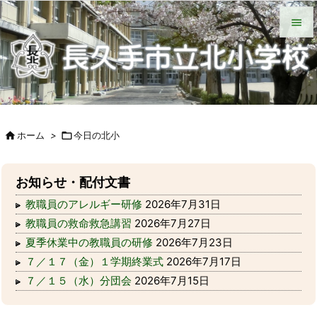
HOME
北小について
今日の北小
緊急時の対応
各種説明会
ＰＴＡ手帳（Web版）
ＰＴＡの窓
いじめ防止基本方針
学校からの配付物（学年別）
タブレット端末wifi接続手段


メニュ

サイド


ホーム
>

今日の北小
前へ

次へ
お知らせ・配付文書

教職員のアレルギー研修
2026年7月31日
検索
教職員の救命救急講習
2026年7月27日
夏季休業中の教職員の研修
2026年7月23日
７／１７（金）１学期終業式
2026年7月17日
７／１５（水）分団会
2026年7月15日