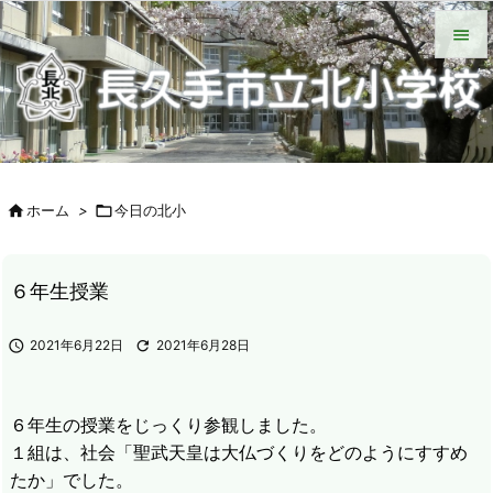
HOME
北小について
今日の北小
緊急時の対応
各種説明会
ＰＴＡ手帳（Web版）
ＰＴＡの窓
いじめ防止基本方針
学校からの配付物（学年別）
タブレット端末wifi接続手段


メニュ

サイド


ホーム
>

今日の北小
前へ

次へ
６年生授業

検索

2021年6月22日

2021年6月28日
６年生の授業をじっくり参観しました。
１組は、社会「聖武天皇は大仏づくりをどのようにすすめ
たか」でした。