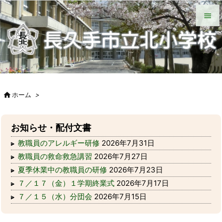
HOME
北小について
今日の北小
緊急時の対応
各種説明会
ＰＴＡ手帳（Web版）
ＰＴＡの窓
いじめ防止基本方針
学校からの配付物（学年別）
タブレット端末wifi接続手段


メニュ

サイド


ホーム
>
前へ

次へ
お知らせ・配付文書

教職員のアレルギー研修
2026年7月31日
検索
教職員の救命救急講習
2026年7月27日
夏季休業中の教職員の研修
2026年7月23日
７／１７（金）１学期終業式
2026年7月17日
７／１５（水）分団会
2026年7月15日