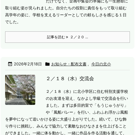
だけでなく、企画や集会の準備にも一生懸命に
取り組む姿が見られました。
自分たちの役割に責任をもって取り組む
高学年の姿に、学校を支えるリーダーとしての頼もしさを感じる１日
でした。
記事を読む
２／２０ ...

2026年2月18日

お知らせ・配布文書
,
今日の北小
２／１８（水）交流会
２／１８（水）に北小学区に住む特別支援学校
のお友達を迎え、なかよし学級で交流会を行い
ました。
まずは多目的室で「もうじゅうがり」
や「風船バレー」を行い、ふわふわ浮かぶ風船
を夢中になって追いかける姿に大盛り上がりでした。続いて、ひな飾
り作りに挑戦し、みんなで協力して素敵なおひなさまを仕上げること
ができました。
一緒に体を動かし、一緒に作品を作る活動を通して、