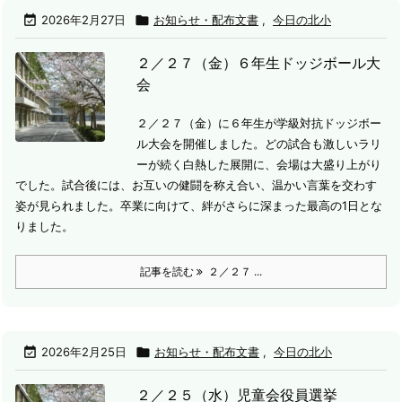

2026年2月27日

お知らせ・配布文書
,
今日の北小
２／２７（金）６年生ドッジボール大
会
２／２７（金）に６年生が学級対抗ドッジボー
ル大会を開催しました。
どの試合も激しいラリ
ーが続く白熱した展開に、会場は大盛り上がり
でした。試合後には、お互いの健闘を称え合い、温かい言葉を交わす
姿が見られました。卒業に向けて、絆がさらに深まった最高の1日とな
りました。
記事を読む
２／２７ ...

2026年2月25日

お知らせ・配布文書
,
今日の北小
２／２５（水）児童会役員選挙