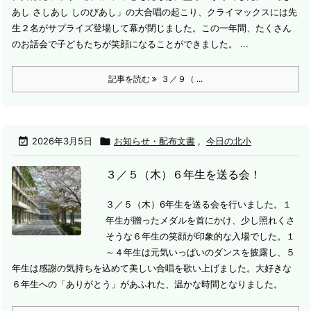
あし さしあし しのびあし」の大合唱の起こり、クライマックスには先
生２名がサプライズ登場して幕が閉じました。
この一年間、たくさん
のお話会で子どもたちが笑顔になることができました。 ...
記事を読む
３／９（ ...

2026年3月5日

お知らせ・配布文書
,
今日の北小
３／５（木）６年生を送る会！
３／５（木）6年生を送る会を行いました。
１
年生が贈ったメダルを首にかけ、少し照れくさ
そうな６年生の笑顔が印象的な入場でした。
１
～４年生は元気いっぱいのダンスを披露し、５
年生は感謝の気持ちを込めて美しい合唱を歌い上げました。
大好きな
６年生への「ありがとう」があふれた、温かな時間となりました。