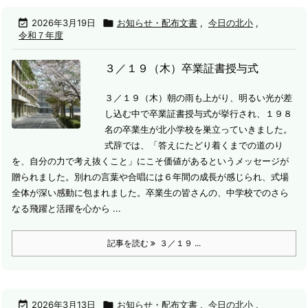

2026年3月19日

お知らせ・配布文書
,
今日の北小
,
令和７年度
３／１９（木）卒業証書授与式
３／１９（木）朝の雨も上がり、明るい光が差
し込む中で卒業証書授与式が挙行され、１９８
名の卒業生が北小学校を巣立っていきました。
式辞では、「答えにたどり着くまでの道のり
を、自分の力で考え抜くこと」にこそ価値があるというメッセージが
贈られました。別れの言葉や合唱には６年間の成長が感じられ、式場
全体が深い感動に包まれました。
卒業生の皆さんの、中学校でのさら
なる飛躍と活躍を心から ...
記事を読む
３／１９ ...

2026年3月13日

お知らせ・配布文書
,
今日の北小
,