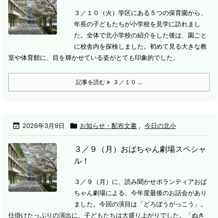
３／１０（火）学区にある５つの保育園から、
年長の子どもたちが小学校を見学に訪れまし
た。
全体で北小学校の紹介をした後は、園ごと
に校舎内を探検しました。初めて見る大きな教
室や体育館に、目を輝かせている姿がとても印象的でした。
記事を読む
３／１０ ...

2026年3月9日

お知らせ・配布文書
,
今日の北小
３／９（月）おばちゃん劇場スペシャ
ル！
３／９（月）に、読み聞かせボランティアおば
ちゃん劇場による、今年度最後のお話会があり
ました。
今回の演目は「どろぼうがっこう」。
仕掛けたっぷりの演出に、子どもたちは大盛り上がりでした。「ぬき