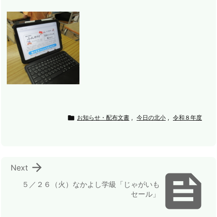

お知らせ・配布文書
,
今日の北小
,
令和８年度

Next

５／２６（火）なかよし学級「じゃがいも
セール」