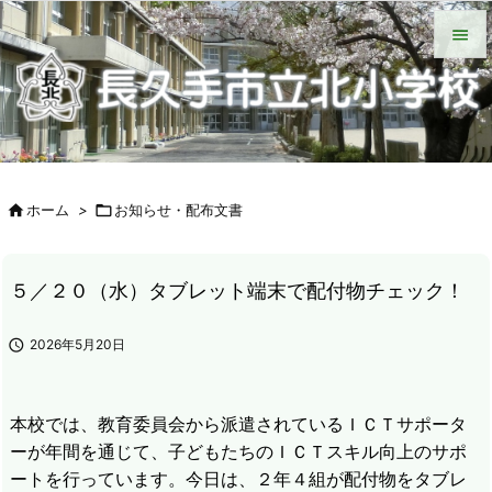
HOME
北小について
今日の北小
緊急時の対応
各種説明会
ＰＴＡ手帳（Web版）
ＰＴＡの窓
いじめ防止基本方針
学校からの配付物（学年別）
タブレット端末wifi接続手段


メニュ

サイド


ホーム
>

お知らせ・配布文書
前へ

次へ
５／２０（水）タブレット端末で配付物チェック！

検索

2026年5月20日
本校では、教育委員会から派遣されているＩＣＴサポータ
ーが年間を通じて、子どもたちのＩＣＴスキル向上のサポ
ートを行っています。今日は、２年４組が配付物をタブレ