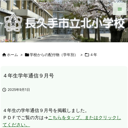
HOME
北小について
今日の北小
緊急時の対応
各種説明会
ＰＴＡ手帳（Web版）
ＰＴＡの窓
いじめ防止基本方針
学校からの配付物（学年別）
タブレット端末wifi接続手段


メニュ

サイド


ホーム
>

学校からの配付物（学年別）
>

４年
前へ

次へ
４年生学年通信９月号

検索

2025年9月1日
４年生の学年通信９月号を掲載しました。
ＰＤＦでご覧の方は→
こちらをタップ、またはクリックし
てください。