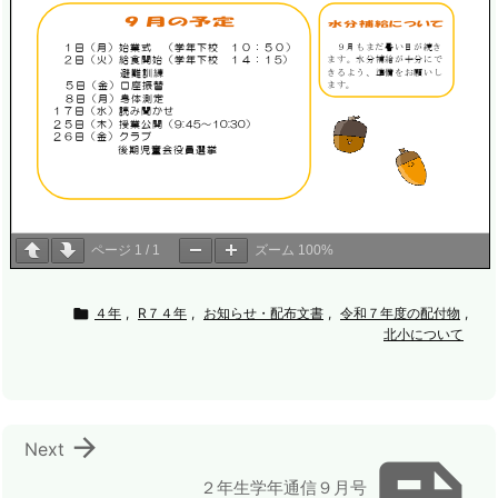
ページ
1
/
1
ズーム
100%

４年
,
R７４年
,
お知らせ・配布文書
,
令和７年度の配付物
,
北小について

Next
２年生学年通信９月号