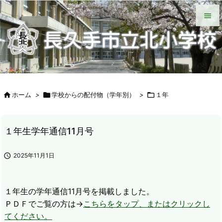
HOME
北小について
今日の北小
緊急時の対応
各種説明会
ＰＴＡ手帳（Web版）
ＰＴＡの窓
いじめ防止基本方針
学校からの配付物（学年別）
タブレット端末wifi接続手段


メニュ

サイド


ホーム
>

学校からの配付物（学年別）
>

１年
前へ

次へ
１年生学年通信11月号

検索

2025年11月1日
１年生の学年通信11月号を掲載しました。
ＰＤＦでご覧の方は→
こちらをタップ、またはクリックし
てください。