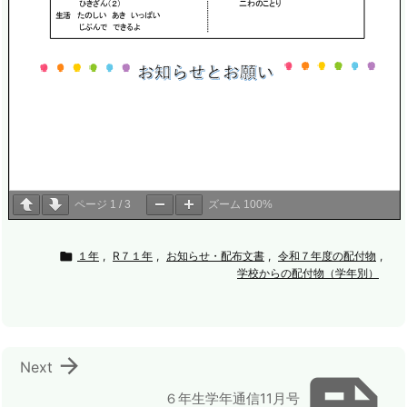
ページ
1
/
3
ズーム
100%

１年
,
R７１年
,
お知らせ・配布文書
,
令和７年度の配付物
,
学校からの配付物（学年別）

Next
６年生学年通信11月号