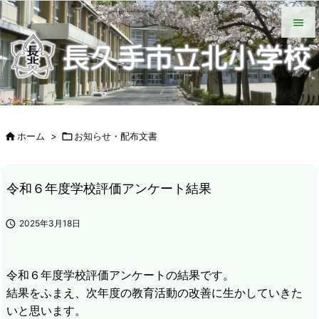
HOME
北小について
今日の北小
緊急時の対応
各種説明会
ＰＴＡ手帳（Web版）
ＰＴＡの窓
いじめ防止基本方針
学校からの配付物（学年別）
タブレット端末wifi接続手段


メニュ

サイド


ホーム
>

お知らせ・配布文書
前へ

次へ
令和６年度学校評価アンケート結果

検索

2025年3月18日
令和６年度学校評価アンケートの結果です。
結果をふまえ、次年度の教育活動の改善に生かしていきた
いと思います。