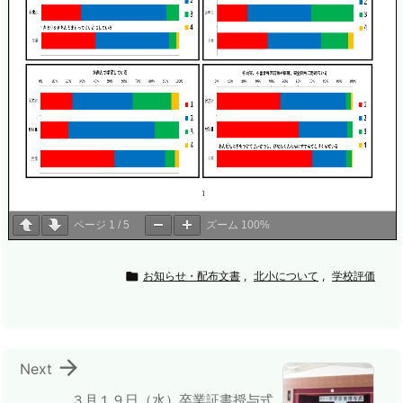
ページ
1
/
5
ズーム
100%

お知らせ・配布文書
,
北小について
,
学校評価

Next
３月１９日（水）卒業証書授与式