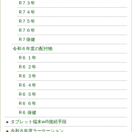
R７３年
R７４年
R７５年
R７６年
R７保健
令和６年度の配付物
R６ １年
R６ ２年
R６ ３年
R６ ４年
R６ ５年
R６ ６年
R６ 保健
タブレット端末wifi接続手段
令和８年度ラーケーション