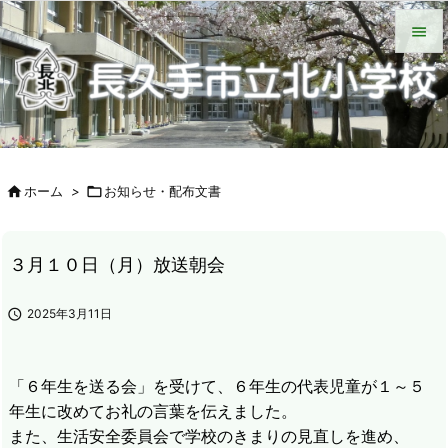
HOME
北小について
今日の北小
緊急時の対応
各種説明会
ＰＴＡ手帳（Web版）
ＰＴＡの窓
いじめ防止基本方針
学校からの配付物（学年別）
タブレット端末wifi接続手段


メニュ

サイド


ホーム
>

お知らせ・配布文書
前へ

次へ
３月１０日（月）放送朝会

検索

2025年3月11日
「６年生を送る会」を受けて、６年生の代表児童が１～５
年生に改めてお礼の言葉を伝えました。
また、生活安全委員会で学校のきまりの見直しを進め、