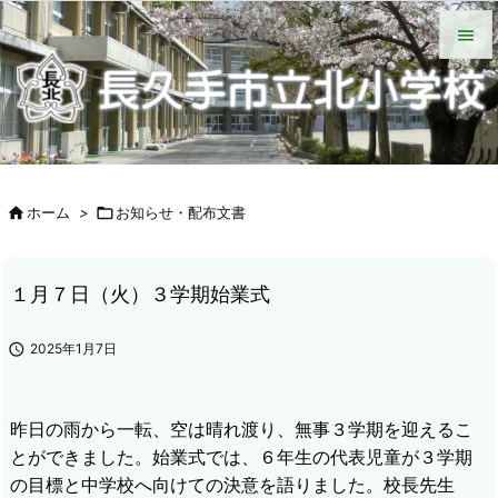
HOME
北小について
今日の北小
緊急時の対応
各種説明会
ＰＴＡ手帳（Web版）
ＰＴＡの窓
いじめ防止基本方針
学校からの配付物（学年別）
タブレット端末wifi接続手段


メニュ

サイド


ホーム
>

お知らせ・配布文書
前へ

次へ
１月７日（火）３学期始業式

検索

2025年1月7日
昨日の雨から一転、空は晴れ渡り、無事３学期を迎えるこ
とができました。始業式では、６年生の代表児童が３学期
の目標と中学校へ向けての決意を語りました。校長先生