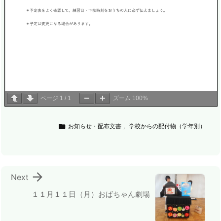
ページ
1
/
1
ズーム
100%

お知らせ・配布文書
,
学校からの配付物（学年別）

Next
１１月１１日（月）おばちゃん劇場