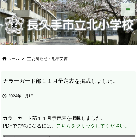
HOME
北小について
今日の北小
緊急時の対応
各種説明会
ＰＴＡ手帳（Web版）
ＰＴＡの窓
いじめ防止基本方針
学校からの配付物（学年別）
タブレット端末wifi接続手段


メニュ

サイド


ホーム
>

お知らせ・配布文書
前へ

次へ
カラーガード部１１月予定表を掲載しました。

検索

2024年11月1日
カラーガード部１１月予定表を掲載しました。
PDFでご覧になるには、
こちらをクリックしてください。