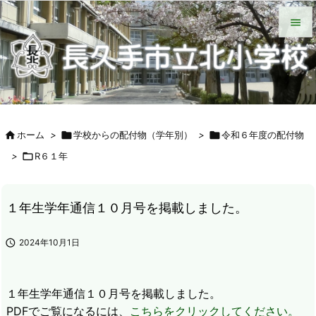
HOME
北小について
今日の北小
緊急時の対応
各種説明会
ＰＴＡ手帳（Web版）
ＰＴＡの窓
いじめ防止基本方針
学校からの配付物（学年別）
タブレット端末wifi接続手段


メニュ

サイド


ホーム
>

学校からの配付物（学年別）
>

令和６年度の配付物
前へ
>

R６１年

次へ

１年生学年通信１０月号を掲載しました。
検索

2024年10月1日
１年生学年通信１０月号を掲載しました。
PDFでご覧になるには、
こちらをクリックしてください。