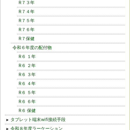
R７３年
R７４年
R７５年
R７６年
R７保健
令和６年度の配付物
R６ １年
R６ ２年
R６ ３年
R６ ４年
R６ ５年
R６ ６年
R６ 保健
タブレット端末wifi接続手段
令和８年度ラーケーション