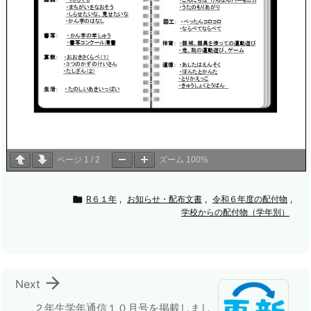
ページ
1
/
2
ズーム
100%

R６１年
,
お知らせ・配布文書
,
令和６年度の配付物
,
学校からの配付物（学年別）

Next
２年生学年通信１０月号を掲載しまし