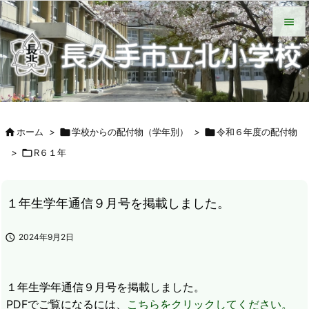
HOME
北小について
今日の北小
緊急時の対応
各種説明会
ＰＴＡ手帳（Web版）
ＰＴＡの窓
いじめ防止基本方針
学校からの配付物（学年別）
タブレット端末wifi接続手段


メニュ

サイド


ホーム
>

学校からの配付物（学年別）
>

令和６年度の配付物
前へ
>

R６１年

次へ

１年生学年通信９月号を掲載しました。
検索

2024年9月2日
１年生学年通信９月号を掲載しました。
PDFでご覧になるには、
こちらをクリックしてください。