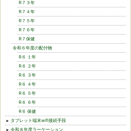
R７３年
R７４年
R７５年
R７６年
R７保健
令和６年度の配付物
R６ １年
R６ ２年
R６ ３年
R６ ４年
R６ ５年
R６ ６年
R６ 保健
タブレット端末wifi接続手段
令和８年度ラーケーション