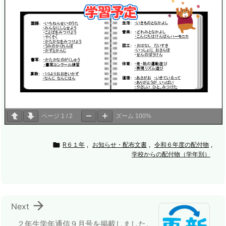
ページ
1
/
2
ズーム
100%

R６１年
,
お知らせ・配布文書
,
令和６年度の配付物
,
学校からの配付物（学年別）

Next
２年生学年通信９月号を掲載しました。