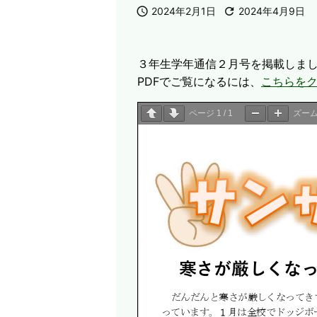

2024年2月1日

2024年4月9日
３年生学年通信２月号を掲載しま
PDFでご覧になるには、
こちらを
ページ
1
/
1
ズー