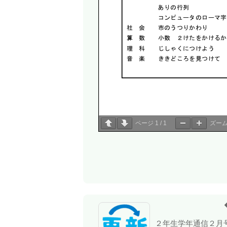
ページ
1
/
1
ズー
２年生学年通信２月