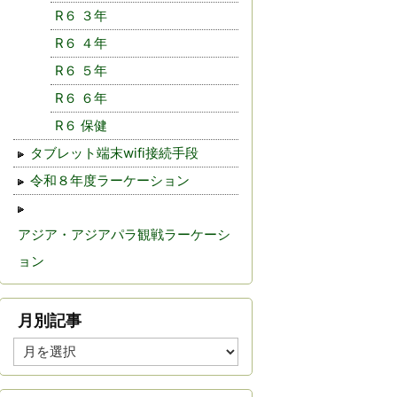
R６ ３年
R６ ４年
R６ ５年
R６ ６年
R６ 保健
タブレット端末wifi接続手段
令和８年度ラーケーション
アジア・アジアパラ観戦ラーケーシ
ョン
月別記事
月
別
記