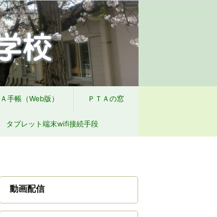
方針
学校からの配付物（学年別）
Ａ手帳（Web版）
ＰＴＡの窓
タブレット端末wifi接続手段
動画配信