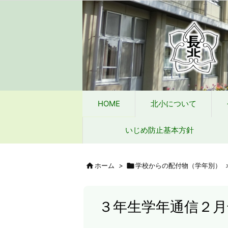
HOME
北小について
今日の北小
緊急時
タブレット端末wifi接続手段
HOME
北小について
いじめ防止基本方針

ホーム
>

学校からの配付物（学年別）
３年生学年通信２