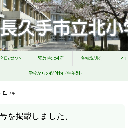
の対応
各種説明会
ＰＴＡ手帳（Web版）
ＰＴＡの窓
いじめ防止基本
今日の北小
緊急時の対応
各種説明会
ＰＴ
学校からの配付物（学年別）
>

３年
月号を掲載しました。