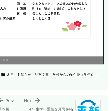
ム
100%

３年
,
お知らせ・配布文書
,
学校からの配付物（学年別）


Prev
Next
号を掲
４年生学年通信２月号を掲