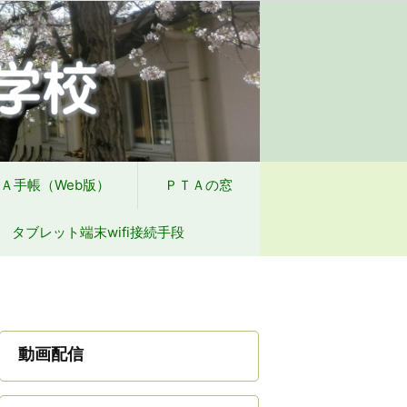
方針
学校からの配付物（学年別）
Ａ手帳（Web版）
ＰＴＡの窓
タブレット端末wifi接続手段
動画配信