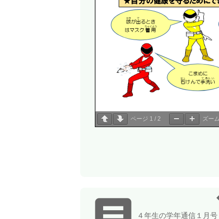
ページ
1
/
2
ズー

４年生の学年通信１月号