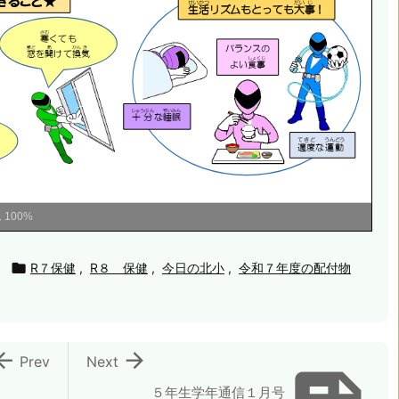
ム
100%

R７保健
,
R８ 保健
,
今日の北小
,
令和７年度の配付物


Prev
Next
５年生学年通信１月号