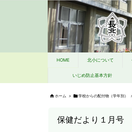
HOME
北小について
今日の北小
緊急時
タブレット端末wifi接続手段
HOME
北小について
いじめ防止基本方針

ホーム
>

学校からの配付物（学年別）
保健だより１月号