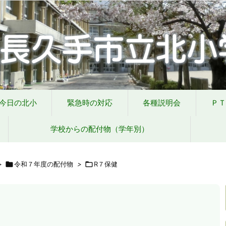
の対応
各種説明会
ＰＴＡ手帳（Web版）
ＰＴＡの窓
いじめ防止基本
今日の北小
緊急時の対応
各種説明会
ＰＴ
学校からの配付物（学年別）
>

令和７年度の配付物
>

R７保健