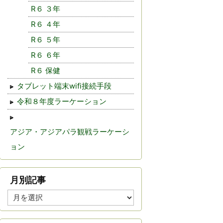
R６ ３年
R６ ４年
R６ ５年
R６ ６年
R６ 保健
タブレット端末wifi接続手段
令和８年度ラーケーション
アジア・アジアパラ観戦ラーケーシ
ョン
月別記事
月
別
記