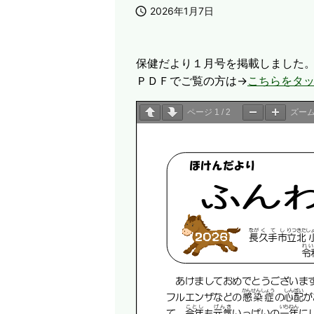

2026年1月7日
保健だより１月号を掲載しました
ＰＤＦでご覧の方は→
こちらをタ
ページ
1
/
2
ズー