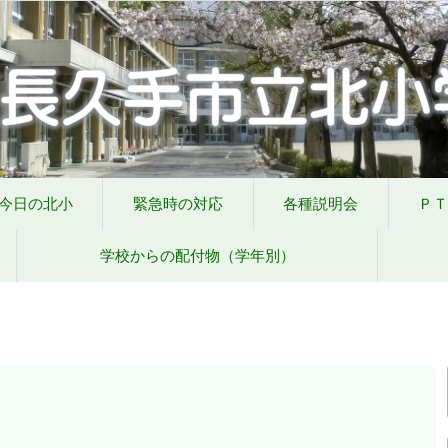
の対応
各種説明会
ＰＴＡ手帳（Web版）
ＰＴＡの窓
いじめ防止基本
今日の北小
緊急時の対応
各種説明会
ＰＴ
学校からの配付物（学年別）