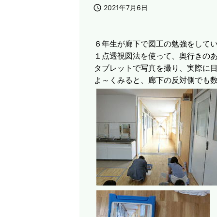

2021年7月6日
６年生が廊下で図工の勉強をして
１点透視図法を使って、奥行きの
タブレットで写真を撮り、実際に
よ～くみると、廊下の反対側でも