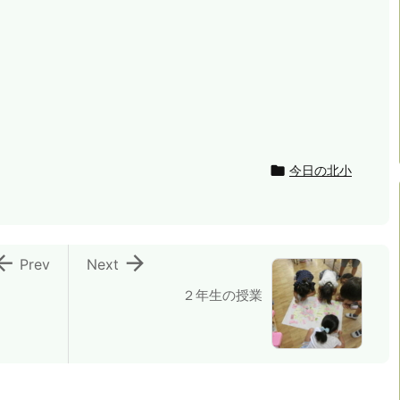

今日の北小


Prev
Next
２年生の授業