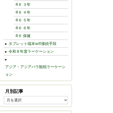
R６ ３年
R６ ４年
R６ ５年
R６ ６年
R６ 保健
タブレット端末wifi接続手段
令和８年度ラーケーション
アジア・アジアパラ観戦ラーケーシ
ョン
月別記事
月
別
記