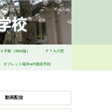
方針
学校からの配付物（学年別）
Ａ手帳（Web版）
ＰＴＡの窓
タブレット端末wifi接続手段
動画配信