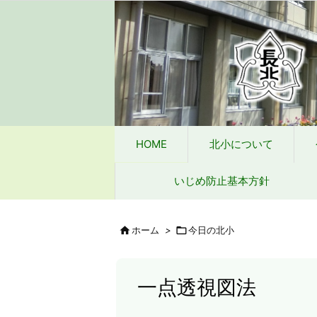
HOME
北小について
今日の北小
緊急時
タブレット端末wifi接続手段
HOME
北小について
いじめ防止基本方針

ホーム
>

今日の北小
一点透視図法