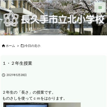
HOME
北小について
今日の北小
緊急時の対応
各種説明会
ＰＴＡ手帳（Web版）
ＰＴＡの窓
いじめ防止基本方針
学校からの配付物（学年別）
タブレット端末wifi接続手段


メニュ

サイド


ホーム
>

今日の北小
前へ

次へ
１・２年生授業

検索

2021年5月28日
２年生の「長さ」の授業です。
ものさしを使ってｃｍをはかります。