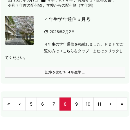

2025年5月1日

４年
,
R７４年
,
お知らせ・配布文書
,
令和７年度の配付物
,
学校からの配付物（学年別）
４年生学年通信５月号

2026年2月2日
４年生の学年通信を掲載しました。
ＰＤＦでご
覧の方は→こちらをタップ、またはクリックし
てください。
記事を読む
４年生学 ...
«
‹
5
6
7
8
9
10
11
›
»