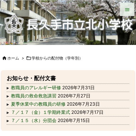
HOME
北小について
今日の北小
緊急時の対応
各種説明会
ＰＴＡ手帳（Web版）
ＰＴＡの窓
いじめ防止基本方針
学校からの配付物（学年別）
タブレット端末wifi接続手段


メニュ

サイド


ホーム
>

学校からの配付物（学年別）
前へ

次へ
お知らせ・配付文書

教職員のアレルギー研修
2026年7月31日
検索
教職員の救命救急講習
2026年7月27日
夏季休業中の教職員の研修
2026年7月23日
７／１７（金）１学期終業式
2026年7月17日
７／１５（水）分団会
2026年7月15日