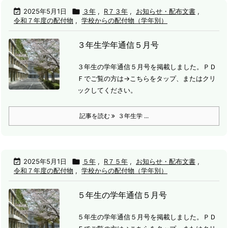

2025年5月1日

３年
,
R７３年
,
お知らせ・配布文書
,
令和７年度の配付物
,
学校からの配付物（学年別）
３年生学年通信５月号
３年生の学年通信５月号を掲載しました。
ＰＤ
Ｆでご覧の方は→こちらをタップ、またはクリ
ックしてください。
記事を読む
３年生学 ...

2025年5月1日

５年
,
R７５年
,
お知らせ・配布文書
,
令和７年度の配付物
,
学校からの配付物（学年別）
５年生の学年通信５月号
５年生の学年通信５月号を掲載しました。
ＰＤ