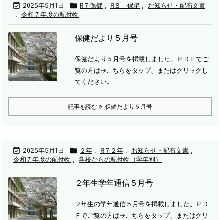

2025年5月1日

R７保健
,
R８ 保健
,
お知らせ・配布文書
,
令和７年度の配付物
保健だより５月号
保健だより５月号を掲載しました。
ＰＤＦでご
覧の方は→
こちらをタップ、またはクリックし
てください。
記事を読む
保健だより５月号

2025年5月1日

２年
,
R７２年
,
お知らせ・配布文書
,
令和７年度の配付物
,
学校からの配付物（学年別）
２年生学年通信５月号
２年生の学年通信５月号を掲載しました。
ＰＤ
Ｆでご覧の方は→こちらをタップ、またはクリ