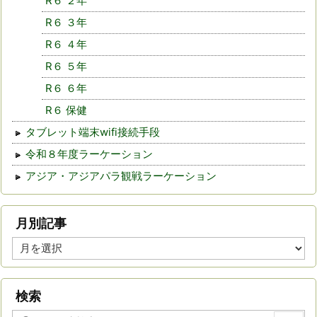
R６ ２年
R６ ３年
R６ ４年
R６ ５年
R６ ６年
R６ 保健
タブレット端末wifi接続手段
令和８年度ラーケーション
アジア・アジアパラ観戦ラーケーション
月別記事
月
別
記
事
検索