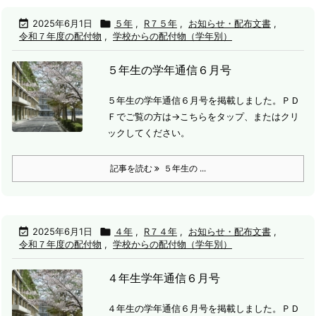

2025年6月1日

５年
,
R７５年
,
お知らせ・配布文書
,
令和７年度の配付物
,
学校からの配付物（学年別）
５年生の学年通信６月号
５年生の学年通信６月号を掲載しました。
ＰＤ
Ｆでご覧の方は→こちらをタップ、またはクリ
ックしてください。
記事を読む
５年生の ...

2025年6月1日

４年
,
R７４年
,
お知らせ・配布文書
,
令和７年度の配付物
,
学校からの配付物（学年別）
４年生学年通信６月号
４年生の学年通信６月号を掲載しました。
ＰＤ