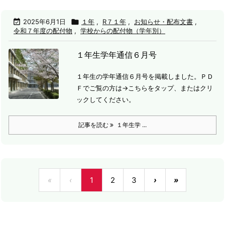

2025年6月1日

１年
,
R７１年
,
お知らせ・配布文書
,
令和７年度の配付物
,
学校からの配付物（学年別）
１年生学年通信６月号
１年生の学年通信６月号を掲載しました。
ＰＤ
Ｆでご覧の方は→こちらをタップ、またはクリ
ックしてください。
記事を読む
１年生学 ...
«
‹
1
2
3
›
»