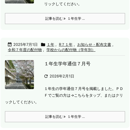
リックしてください。
記事を読む
１年生学 ...

2025年7月1日

１年
,
R７１年
,
お知らせ・配布文書
,
令和７年度の配付物
,
学校からの配付物（学年別）
１年生学年通信７月号

2026年2月1日
１年生の学年通信７月号を掲載しました。
ＰＤ
Ｆでご覧の方は→こちらをタップ、またはクリ
ックしてください。
記事を読む
１年生学 ...