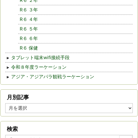
R６ ２年
R６ ３年
R６ ４年
R６ ５年
R６ ６年
R６ 保健
タブレット端末wifi接続手段
令和８年度ラーケーション
アジア・アジアパラ観戦ラーケーション
月別記事
月
別
記
事
検索