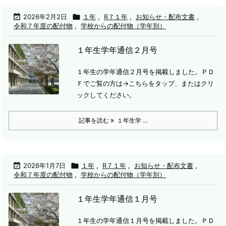

2026年2月2日

１年
,
R７１年
,
お知らせ・配布文書
,
令和７年度の配付物
,
学校からの配付物（学年別）
１年生学年通信２月号
１年生の学年通信２月号を掲載しました。
ＰＤ
Ｆでご覧の方は→こちらをタップ、またはクリ
ックしてください。
記事を読む
１年生学 ...

2026年1月7日

１年
,
R７１年
,
お知らせ・配布文書
,
令和７年度の配付物
,
学校からの配付物（学年別）
１年生学年通信１月号
１年生の学年通信１月号を掲載しました。
ＰＤ