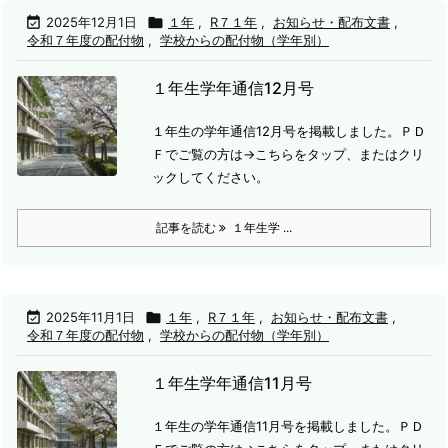

2025年12月1日

１年
,
R７１年
,
お知らせ・配布文書
,
令和７年度の配付物
,
学校からの配付物（学年別）
１年生学年通信12月号
１年生の学年通信12月号を掲載しました。
ＰＤ
Ｆでご覧の方は→こちらをタップ、またはクリ
ックしてください。
記事を読む
１年生学 ...

2025年11月1日

１年
,
R７１年
,
お知らせ・配布文書
,
令和７年度の配付物
,
学校からの配付物（学年別）
１年生学年通信11月号
１年生の学年通信11月号を掲載しました。
ＰＤ