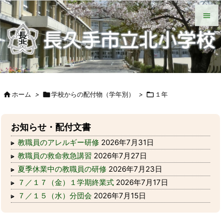
HOME
北小について
今日の北小
緊急時の対応
各種説明会
ＰＴＡ手帳（Web版）
ＰＴＡの窓
いじめ防止基本方針
学校からの配付物（学年別）
タブレット端末wifi接続手段


メニュ

サイド


ホーム
>

学校からの配付物（学年別）
>

１年
前へ

次へ
お知らせ・配付文書

教職員のアレルギー研修
2026年7月31日
検索
教職員の救命救急講習
2026年7月27日
夏季休業中の教職員の研修
2026年7月23日
７／１７（金）１学期終業式
2026年7月17日
７／１５（水）分団会
2026年7月15日