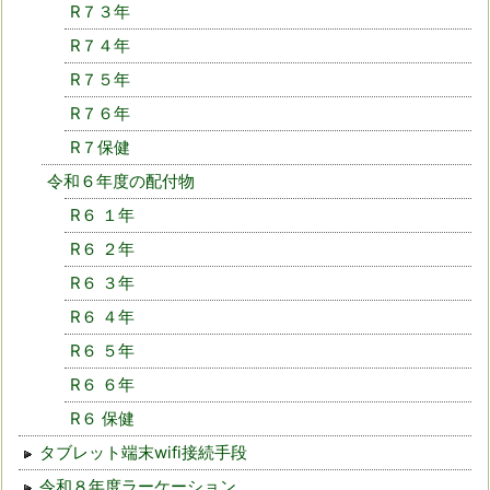
R７３年
R７４年
R７５年
R７６年
R７保健
令和６年度の配付物
R６ １年
R６ ２年
R６ ３年
R６ ４年
R６ ５年
R６ ６年
R６ 保健
タブレット端末wifi接続手段
令和８年度ラーケーション