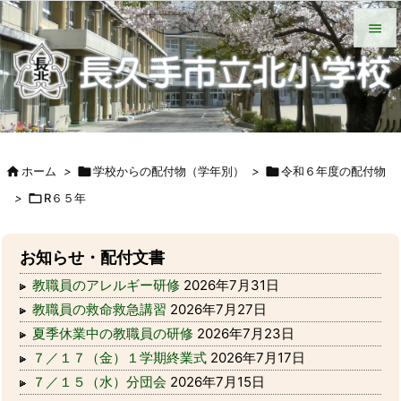
HOME
北小について
今日の北小
緊急時の対応
各種説明会
ＰＴＡ手帳（Web版）
ＰＴＡの窓
いじめ防止基本方針
学校からの配付物（学年別）
タブレット端末wifi接続手段


メニュ

サイド


ホーム
>

学校からの配付物（学年別）
>

令和６年度の配付物
前へ
>

R６５年

次へ

お知らせ・配付文書
検索
教職員のアレルギー研修
2026年7月31日
教職員の救命救急講習
2026年7月27日
夏季休業中の教職員の研修
2026年7月23日
７／１７（金）１学期終業式
2026年7月17日
７／１５（水）分団会
2026年7月15日